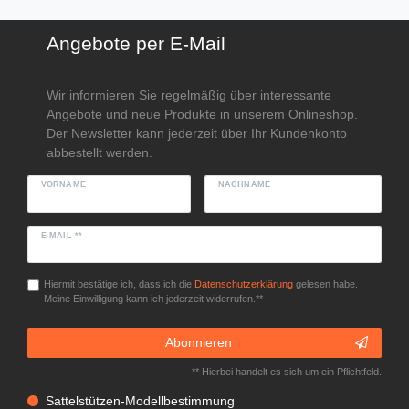
Angebote per E-Mail
Wir informieren Sie regelmäßig über interessante
Angebote und neue Produkte in unserem Onlineshop.
Der Newsletter kann jederzeit über Ihr Kundenkonto
abbestellt werden.
VORNAME
NACHNAME
E-MAIL **
Hiermit bestätige ich, dass ich die
Daten­schutz­erklärung
gelesen habe.
Meine Einwilligung kann ich jederzeit widerrufen.**
Abonnieren
** Hierbei handelt es sich um ein Pflichtfeld.
Sattelstützen-Modellbestimmung