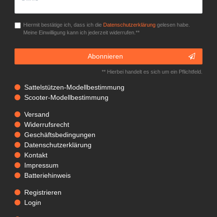
Hiermit bestätige ich, dass ich die
Daten­schutz­erklärung
gelesen habe.
Meine Einwilligung kann ich jederzeit widerrufen.**
Abonnieren
** Hierbei handelt es sich um ein Pflichtfeld.
Sattelstützen-Modellbestimmung
Scooter-Modellbestimmung
Versand
Widerrufsrecht
Geschäftsbedingungen
Datenschutzerklärung
Kontakt
Impressum
Batteriehinweis
Registrieren
Login