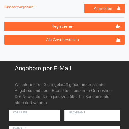
Passwort vergessen?
Anmelden
Registrieren
Als Gast bestellen
Angebote per E-Mail
Wir informieren Sie regelmäßig über interessante
Angebote und neue Produkte in unserem Onlineshop.
Der Newsletter kann jederzeit über Ihr Kundenkonto
abbestellt werden.
VORNAME
NACHNAME
E-MAIL **