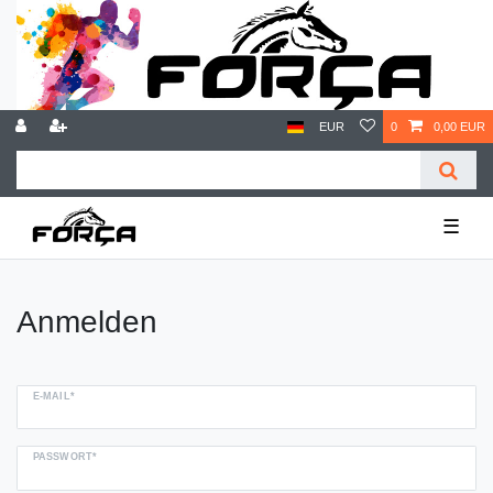
EUR
0
0,00 EUR
☰
Anmelden
E-MAIL*
PASSWORT*