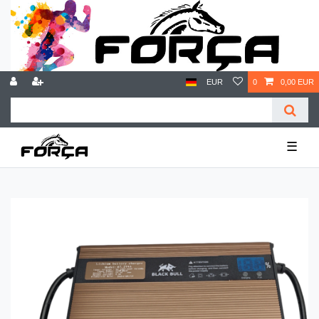
EUR
0
0,00 EUR
☰