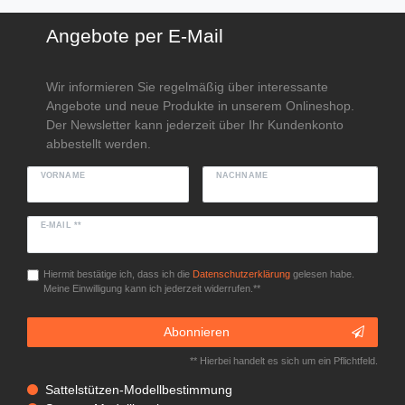
Angebote per E-Mail
Wir informieren Sie regelmäßig über interessante
Angebote und neue Produkte in unserem Onlineshop.
Der Newsletter kann jederzeit über Ihr Kundenkonto
abbestellt werden.
VORNAME
NACHNAME
E-MAIL **
Hiermit bestätige ich, dass ich die
Daten­schutz­erklärung
gelesen habe.
Meine Einwilligung kann ich jederzeit widerrufen.**
Abonnieren
** Hierbei handelt es sich um ein Pflichtfeld.
Sattelstützen-Modellbestimmung