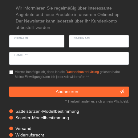
Wir informieren Sie regelmäßig über interessante
Angebote und neue Produkte in unserem Onlineshop.
Der Newsletter kann jederzeit über Ihr Kundenkonto
abbestellt werden.
VORNAME
NACHNAME
E-MAIL **
Hiermit bestätige ich, dass ich die
Daten­schutz­erklärung
gelesen habe.
Meine Einwilligung kann ich jederzeit widerrufen.**
Abonnieren
** Hierbei handelt es sich um ein Pflichtfeld.
Sattelstützen-Modellbestimmung
Scooter-Modellbestimmung
Versand
Widerrufsrecht