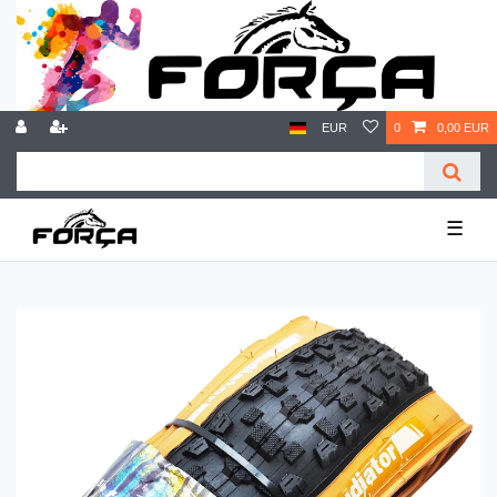
EUR
0
0,00 EUR
☰