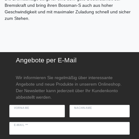
Bremskraft und bring ihren Bossman-S auch aus hoher
Geschwindigkeit und mit maximaler Zuladung schnell und sicher
zum Stehen.
Angebote per E-Mail
Wir informieren Sie regelmäßig über interessante
Angebote und neue Produkte in unserem Onlineshop.
Der Newsletter kann jederzeit über Ihr Kundenkonto
abbestellt werden.
VORNAME
NACHNAME
E-MAIL **