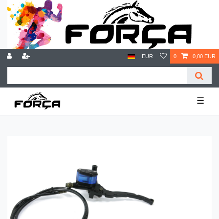
EUR
0
0,00 EUR
☰