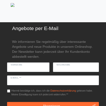
Angebote per E-Mail
Wir informieren Sie regelmäßig über interessante
Angebote und neue Produkte in unserem Onlineshop.
Der Newsletter kann jederzeit über Ihr Kundenkonto
abbestellt werden.
VORNAME
NACHNAME
E-MAIL **
Hiermit bestätige ich, dass ich die
Daten­schutz­erklärung
gelesen habe.
Meine Einwilligung kann ich jederzeit widerrufen.**
Abonnieren