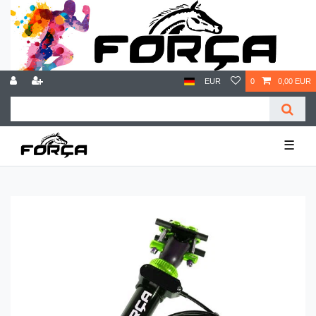
EUR
0
0,00 EUR
☰