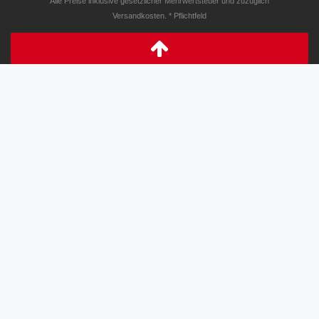
Alle Preise inklusive gesetzlicher Mehrwertsteuer und zuzüglich
Versandkosten. * Pflichtfeld