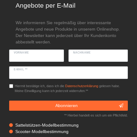
Angebote per E-Mail
Wir informieren Sie regelmäßig über interessante
Angebote und neue Produkte in unserem Onlineshop.
Der Newsletter kann jederzeit über Ihr Kundenkonto
abbestellt werden.
VORNAME
NACHNAME
E-MAIL **
Hiermit bestätige ich, dass ich die
Daten­schutz­erklärung
gelesen habe.
Meine Einwilligung kann ich jederzeit widerrufen.**
Abonnieren
** Hierbei handelt es sich um ein Pflichtfeld.
Sattelstützen-Modellbestimmung
Scooter-Modellbestimmung