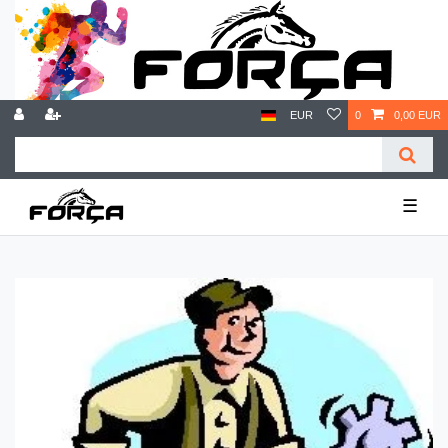
EUR
0
0,00 EUR
☰