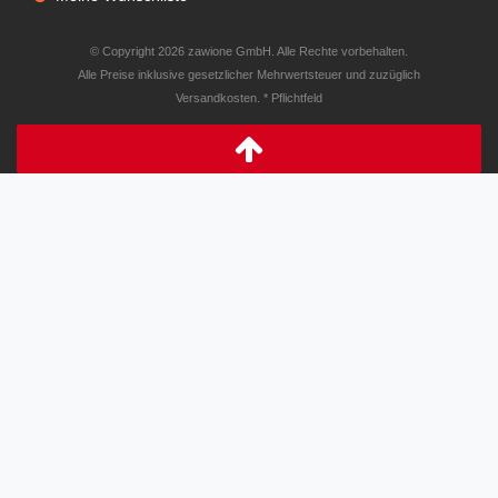
© Copyright 2026 zawione GmbH. Alle Rechte vorbehalten.
Alle Preise inklusive gesetzlicher Mehrwertsteuer und zuzüglich
Versandkosten. * Pflichtfeld