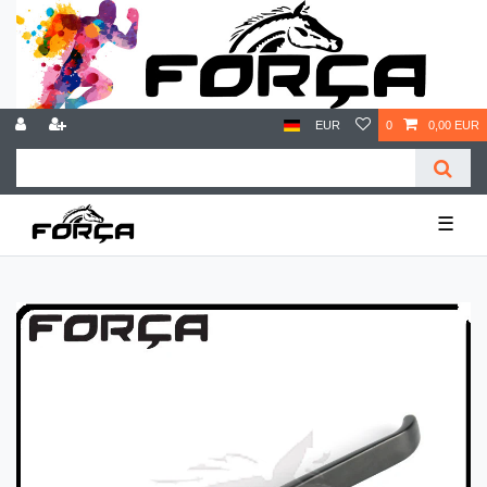
EUR
0
0,00 EUR
☰