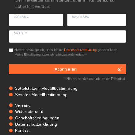
Der Newsletter kann jederzeit über Ihr Kundenkonto
abbestellt werden.
VORNAME
NACHNAME
E-MAIL **
Hiermit bestätige ich, dass ich die
Daten­schutz­erklärung
gelesen habe.
Meine Einwilligung kann ich jederzeit widerrufen.**
Abonnieren
** Hierbei handelt es sich um ein Pflichtfeld.
Sattelstützen-Modellbestimmung
Scooter-Modellbestimmung
Versand
Widerrufsrecht
Geschäftsbedingungen
Datenschutzerklärung
Kontakt