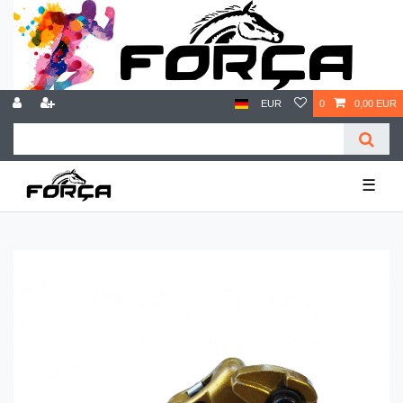
EUR
0
0,00 EUR
☰