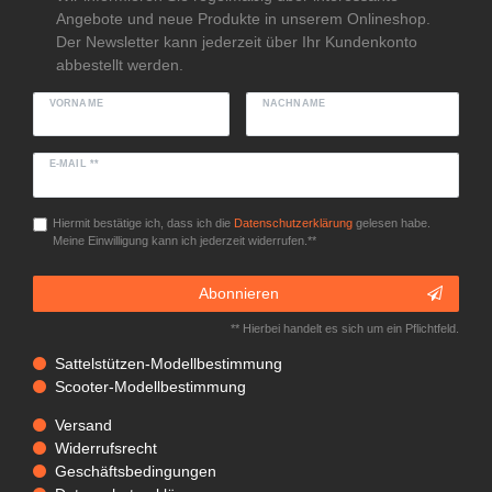
Angebote und neue Produkte in unserem Onlineshop.
Der Newsletter kann jederzeit über Ihr Kundenkonto
abbestellt werden.
VORNAME
NACHNAME
E-MAIL **
Hiermit bestätige ich, dass ich die
Daten­schutz­erklärung
gelesen habe.
Meine Einwilligung kann ich jederzeit widerrufen.**
Abonnieren
** Hierbei handelt es sich um ein Pflichtfeld.
Sattelstützen-Modellbestimmung
Scooter-Modellbestimmung
Versand
Widerrufsrecht
Geschäftsbedingungen