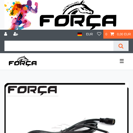
EUR
0
0,00 EUR
☰