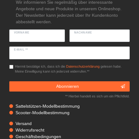
Wir informieren Sie regelmäßig über interessante
Angebote und neue Produkte in unserem Onlineshop.
Der Newsletter kann jederzeit über Ihr Kundenkonto
abbestellt werden.
VORNAME
NACHNAME
E-MAIL **
Hiermit bestätige ich, dass ich die
Daten­schutz­erklärung
gelesen habe.
Meine Einwilligung kann ich jederzeit widerrufen.**
Abonnieren
** Hierbei handelt es sich um ein Pflichtfeld.
Sattelstützen-Modellbestimmung
Scooter-Modellbestimmung
Versand
Widerrufsrecht
Geschäftsbedingungen