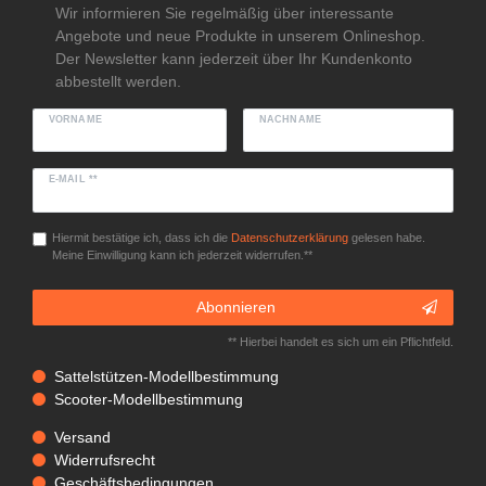
Wir informieren Sie regelmäßig über interessante
Angebote und neue Produkte in unserem Onlineshop.
Der Newsletter kann jederzeit über Ihr Kundenkonto
abbestellt werden.
VORNAME
NACHNAME
E-MAIL **
Hiermit bestätige ich, dass ich die
Daten­schutz­erklärung
gelesen habe.
Meine Einwilligung kann ich jederzeit widerrufen.**
Abonnieren
** Hierbei handelt es sich um ein Pflichtfeld.
Sattelstützen-Modellbestimmung
Scooter-Modellbestimmung
Versand
Widerrufsrecht
Geschäftsbedingungen