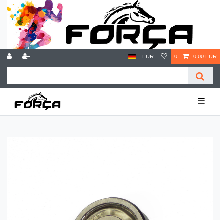
EUR
0
0,00 EUR
☰