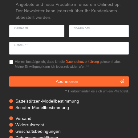
Angebote und neue Produkte in unserem Onlineshop.
Der Newsletter kann jederzeit über Ihr Kundenkonto
abbestellt werden.
VORNAME
NACHNAME
E-MAIL **
Hiermit bestätige ich, dass ich die
Daten­schutz­erklärung
gelesen habe.
Meine Einwilligung kann ich jederzeit widerrufen.**
Abonnieren
** Hierbei handelt es sich um ein Pflichtfeld.
Sattelstützen-Modellbestimmung
Scooter-Modellbestimmung
Versand
Widerrufsrecht
Geschäftsbedingungen
Datenschutzerklärung