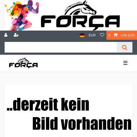
EUR
0
0,00 EUR
☰