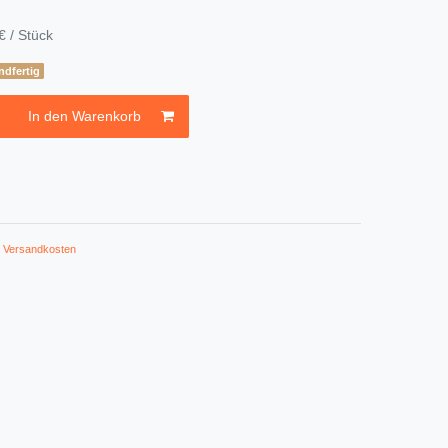
€ / Stück
ndfertig
In den Warenkorb
.
Versandkosten