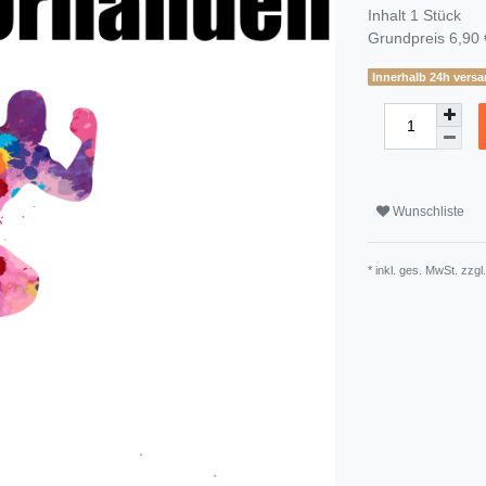
Inhalt
1
Stück
Grundpreis
6,90 
Innerhalb 24h versa
Wunschliste
* inkl. ges. MwSt. zzgl