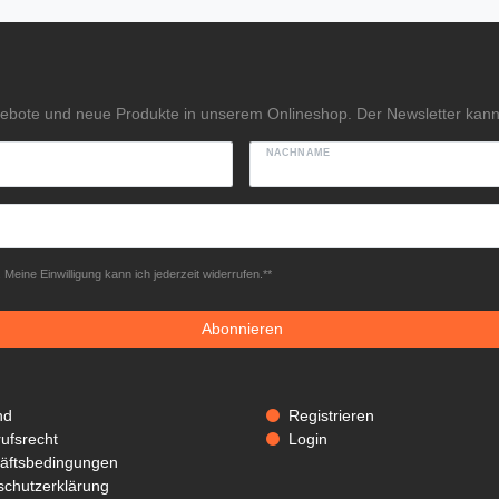
gebote und neue Produkte in unserem Onlineshop. Der Newsletter kann 
NACHNAME
Meine Einwilligung kann ich jederzeit widerrufen.**
Abonnieren
nd
Registrieren
ufsrecht
Login
äftsbedingungen
schutzerklärung