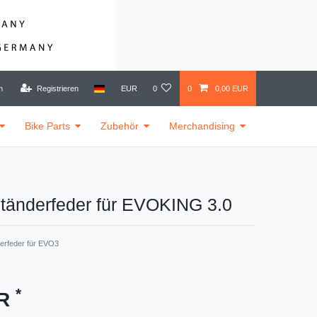
n
Registrieren
EUR
0
0
0,00 EUR
Bike Parts
Zubehör
Merchandising
änderfeder für EVOKING 3.0
erfeder für EVO3
*
UR