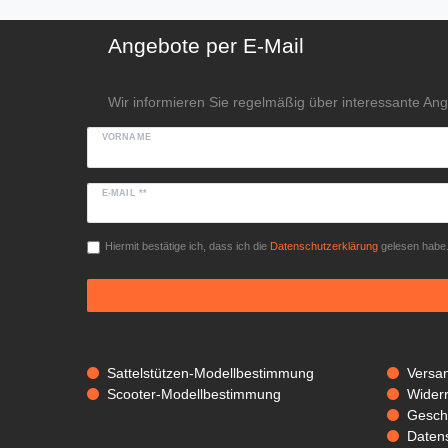
Angebote per E-Mail
Wir informieren Sie regelmäßig über interessante An
VORNAME
E-MAIL **
Hiermit bestätige ich, dass ich die
Daten­schutz­erklärung
gelesen habe. 
Sattelstützen-Modellbestimmung
Versa
Scooter-Modellbestimmung
Widerr
Gesch
Daten