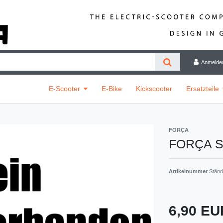
Anmelde
E-Scooter
E-Bike
Kickscooter
Ersatzteile
FORÇA
FORÇA St
Artikelnummer
Ständ
6,90 E