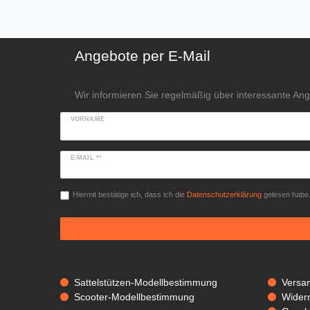
Angebote per E-Mail
Wir informieren Sie regelmäßig über interessante An
VORNAME
E-MAIL **
Hiermit bestätige ich, dass ich die
Daten­schutz­erklärung
gelesen habe. 
Sattelstützen-Modellbestimmung
Versa
Scooter-Modellbestimmung
Widerr