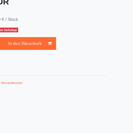
EUR
 € / Stück
n lieferbar
In den Warenkorb
.
Versandkosten