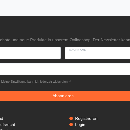
gebote und neue Produkte in unserem Onlineshop. Der Newsletter kann 
NACHNAME
Meine Einwilligung kann ich jederzeit widerrufen.**
Abonnieren
nd
Registrieren
ufsrecht
Login