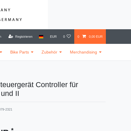
n
Registrieren
EUR
0
0
0,00 EUR
Bike Parts
Zubehör
Merchandising
uergerät Controller für
 und II
879-2321
*