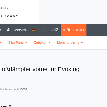
n
Registrieren
EUR
0
0
0,00 EUR
Bike Parts
Zubehör
Merchandising
oßdämpfer vorne für Evoking
ämpfer vorne für EVO2
*