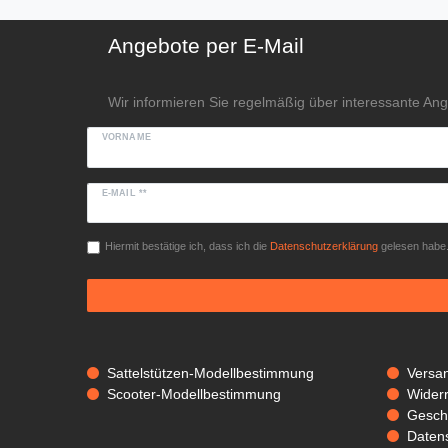
Angebote per E-Mail
Wir informieren Sie regelmäßig über interessante An
VORNAME
E-MAIL **
Hiermit bestätige ich, dass ich die
Daten­schutz­erklärung
gelesen habe. 
Sattelstützen-Modellbestimmung
Versa
Scooter-Modellbestimmung
Widerr
Gesch
Daten