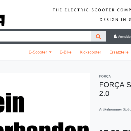
Anmelde
E-Scooter
E-Bike
Kickscooter
Ersatzteile
FORÇA
FORÇA St
2.0
Artikelnummer
Stoßd