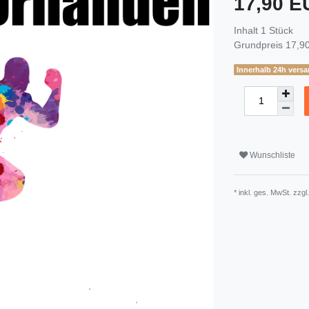
17,90 
Inhalt
1
Stück
Grundpreis
17,90
Innerhalb 24h versa
Wunschliste
* inkl. ges. MwSt. zzgl