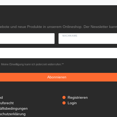
gebote und neue Produkte in unserem Onlineshop. Der Newsletter kann 
NACHNAME
Meine Einwilligung kann ich jederzeit widerrufen.**
Abonnieren
nd
Registrieren
ufsrecht
Login
äftsbedingungen
schutzerklärung