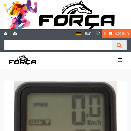
EUR
0
0,00 EUR
☰