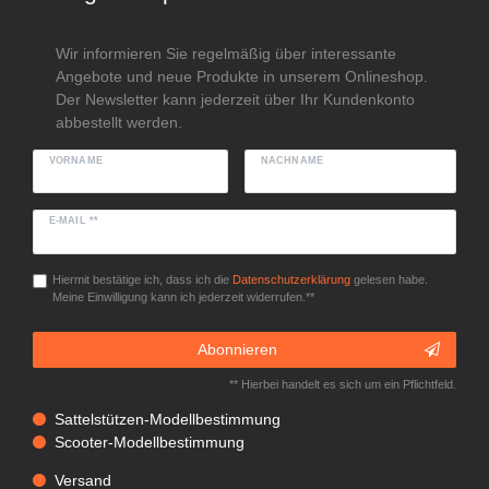
Wir informieren Sie regelmäßig über interessante
Angebote und neue Produkte in unserem Onlineshop.
Der Newsletter kann jederzeit über Ihr Kundenkonto
abbestellt werden.
VORNAME
NACHNAME
E-MAIL **
Hiermit bestätige ich, dass ich die
Daten­schutz­erklärung
gelesen habe.
Meine Einwilligung kann ich jederzeit widerrufen.**
Abonnieren
** Hierbei handelt es sich um ein Pflichtfeld.
Sattelstützen-Modellbestimmung
Scooter-Modellbestimmung
Versand