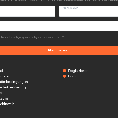
NACHNAME
Meine Einwilligung kann ich jederzeit widerrufen.**
Abonnieren
nd
Registrieren
ufsrecht
Login
äftsbedingungen
schutzerklärung
t
ssum
iehinweis