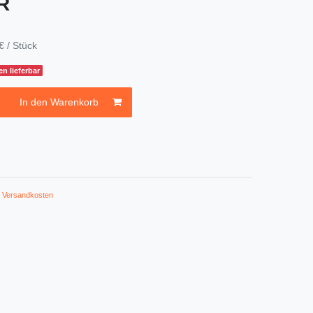
UR
€ / Stück
n lieferbar
In den Warenkorb
.
Versandkosten