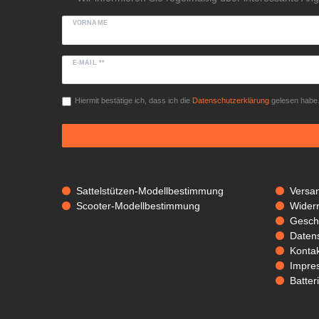
VORNAME
E-MAIL **
Hiermit bestätige ich, dass ich die
Daten­schutz­erklärung
gelesen habe. 
Sattelstützen-Modellbestimmung
Versa
Scooter-Modellbestimmung
Widerr
Gesch
Daten
Kontak
Impre
Batter