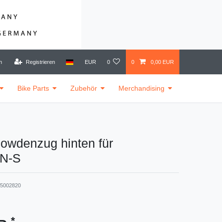
n
Registrieren
EUR
0
0
0,00 EUR
Bike Parts
Zubehör
Merchandising
wdenzug hinten für
N-S
-5002820
*