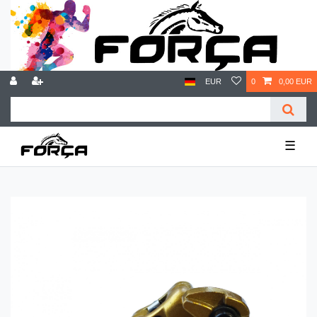
EUR
0
0,00 EUR
☰