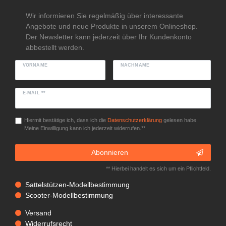
Wir informieren Sie regelmäßig über interessante
Angebote und neue Produkte in unserem Onlineshop.
Der Newsletter kann jederzeit über Ihr Kundenkonto
abbestellt werden.
VORNAME
NACHNAME
E-MAIL **
Hiermit bestätige ich, dass ich die
Daten­schutz­erklärung
gelesen habe.
Meine Einwilligung kann ich jederzeit widerrufen.**
Abonnieren
** Hierbei handelt es sich um ein Pflichtfeld.
Sattelstützen-Modellbestimmung
Scooter-Modellbestimmung
Versand
Widerrufsrecht