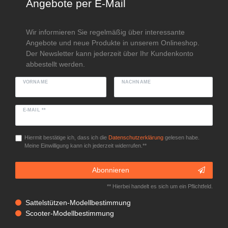
Angebote per E-Mail
Wir informieren Sie regelmäßig über interessante
Angebote und neue Produkte in unserem Onlineshop.
Der Newsletter kann jederzeit über Ihr Kundenkonto
abbestellt werden.
VORNAME
NACHNAME
E-MAIL **
Hiermit bestätige ich, dass ich die
Daten­schutz­erklärung
gelesen habe.
Meine Einwilligung kann ich jederzeit widerrufen.**
Abonnieren
** Hierbei handelt es sich um ein Pflichtfeld.
Sattelstützen-Modellbestimmung
Scooter-Modellbestimmung