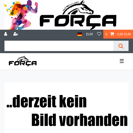
EUR
0
0,00 EUR
☰