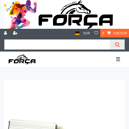
EUR
0
0,00 EUR
☰