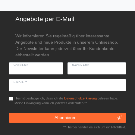
Angebote per E-Mail
Wir informieren Sie regelmäßig über interessante
Angebote und neue Produkte in unserem Onlineshop.
Der Newsletter kann jederzeit über Ihr Kundenkonto
abbestellt werden.
VORNAME
NACHNAME
E-MAIL **
Hiermit bestätige ich, dass ich die
Daten­schutz­erklärung
gelesen habe.
Meine Einwilligung kann ich jederzeit widerrufen.**
Abonnieren
** Hierbei handelt es sich um ein Pflichtfeld.