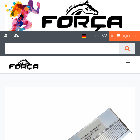
EUR
0
0,00 EUR
☰