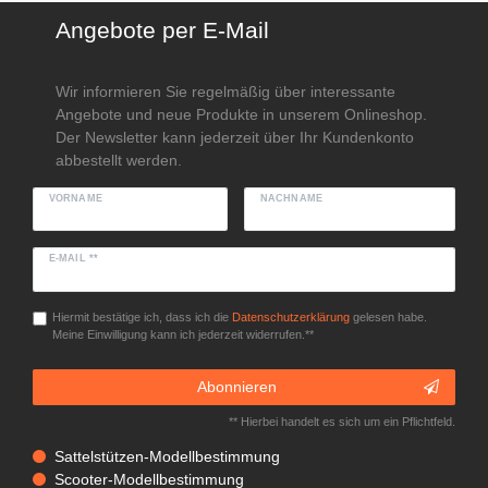
Angebote per E-Mail
Wir informieren Sie regelmäßig über interessante
Angebote und neue Produkte in unserem Onlineshop.
Der Newsletter kann jederzeit über Ihr Kundenkonto
abbestellt werden.
VORNAME
NACHNAME
E-MAIL **
Hiermit bestätige ich, dass ich die
Daten­schutz­erklärung
gelesen habe.
Meine Einwilligung kann ich jederzeit widerrufen.**
Abonnieren
** Hierbei handelt es sich um ein Pflichtfeld.
Sattelstützen-Modellbestimmung
Scooter-Modellbestimmung