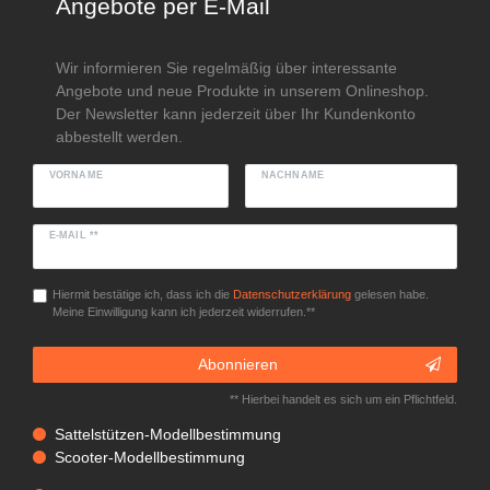
Angebote per E-Mail
Wir informieren Sie regelmäßig über interessante
Angebote und neue Produkte in unserem Onlineshop.
Der Newsletter kann jederzeit über Ihr Kundenkonto
abbestellt werden.
VORNAME
NACHNAME
E-MAIL **
Hiermit bestätige ich, dass ich die
Daten­schutz­erklärung
gelesen habe.
Meine Einwilligung kann ich jederzeit widerrufen.**
Abonnieren
** Hierbei handelt es sich um ein Pflichtfeld.
Sattelstützen-Modellbestimmung
Scooter-Modellbestimmung