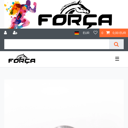
EUR
0
0,00 EUR
☰