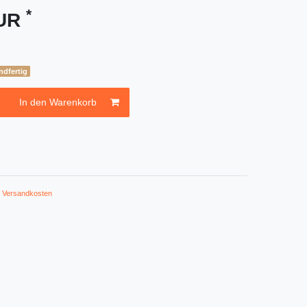
*
EUR
ndfertig
In den Warenkorb
.
Versandkosten