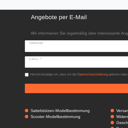
Angebote per E-Mail
Wir informieren Sie regelmäßig über interessante An
VORNAME
E-MAIL **
Hiermit bestätige ich, dass ich die
Daten­schutz­erklärung
gelesen habe. 
Sattelstützen-Modellbestimmung
Versa
Scooter-Modellbestimmung
Widerr
Gesch