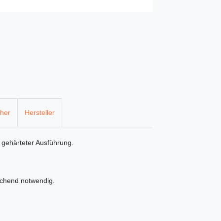
cher
Hersteller
d gehärteter Ausführung.
echend notwendig.