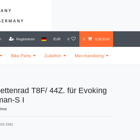
n
Registrieren
EUR
0
0
0,00 EUR
Bike Parts
Zubehör
Merchandising
ttenrad T8F/ 44Z. für Evoking
sman-S I
ähne
555-2982