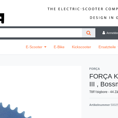
Anmelde
E-Scooter
E-Bike
Kickscooter
Ersatzteile
FORÇA
FORÇA Ke
III , Bos
T8F/ bigbore - 44 Z
Artikelnummer
5002