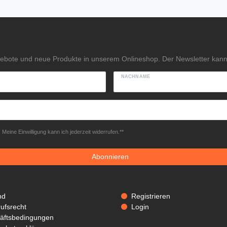
gebote und neue Produkte in unserem Onlineshop. Der Newsletter kann 
NACHNAME
Meine Einwilligung kann ich jederzeit widerrufen.**
Abonnieren
nd
Registrieren
ufsrecht
Login
äftsbedingungen