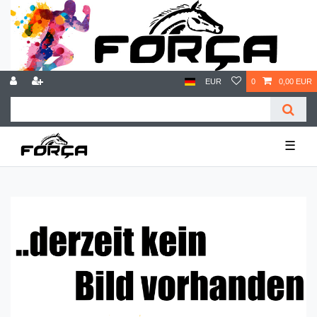
EUR
0
0,00 EUR
☰