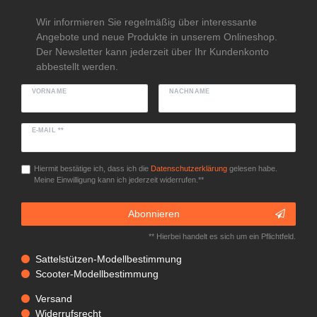
Wir informieren Sie regelmäßig über interessante
Angebote und neue Produkte in unserem Onlineshop.
Der Newsletter kann jederzeit über Ihr Kundenkonto
abbestellt werden.
VORNAME
NACHNAME
E-MAIL **
Hiermit bestätige ich, dass ich die
Daten­schutz­erklärung
gelesen habe.
Meine Einwilligung kann ich jederzeit widerrufen.**
Abonnieren
** Hierbei handelt es sich um ein Pflichtfeld.
Sattelstützen-Modellbestimmung
Scooter-Modellbestimmung
Versand
Widerrufsrecht