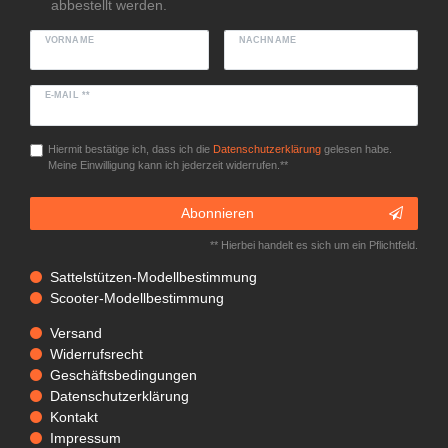
abbestellt werden.
VORNAME
NACHNAME
E-MAIL **
Hiermit bestätige ich, dass ich die
Daten­schutz­erklärung
gelesen habe.
Meine Einwilligung kann ich jederzeit widerrufen.**
Abonnieren
** Hierbei handelt es sich um ein Pflichtfeld.
Sattelstützen-Modellbestimmung
Scooter-Modellbestimmung
Versand
Widerrufsrecht
Geschäftsbedingungen
Datenschutzerklärung
Kontakt
Impressum