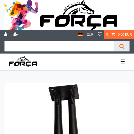
EUR
0
0,00 EUR
☰