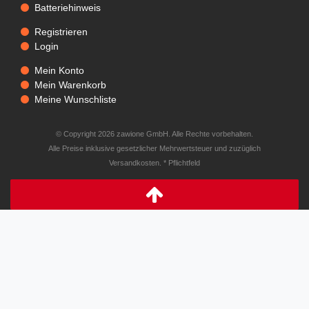
Batteriehinweis
Registrieren
Login
Mein Konto
Mein Warenkorb
Meine Wunschliste
© Copyright 2026 zawione GmbH. Alle Rechte vorbehalten.
Alle Preise inklusive gesetzlicher Mehrwertsteuer und zuzüglich
Versandkosten. * Pflichtfeld