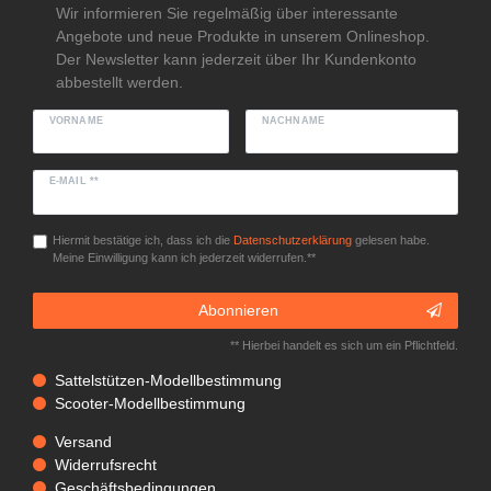
Wir informieren Sie regelmäßig über interessante
Angebote und neue Produkte in unserem Onlineshop.
Der Newsletter kann jederzeit über Ihr Kundenkonto
abbestellt werden.
VORNAME
NACHNAME
E-MAIL **
Hiermit bestätige ich, dass ich die
Daten­schutz­erklärung
gelesen habe.
Meine Einwilligung kann ich jederzeit widerrufen.**
Abonnieren
** Hierbei handelt es sich um ein Pflichtfeld.
Sattelstützen-Modellbestimmung
Scooter-Modellbestimmung
Versand
Widerrufsrecht
Geschäftsbedingungen