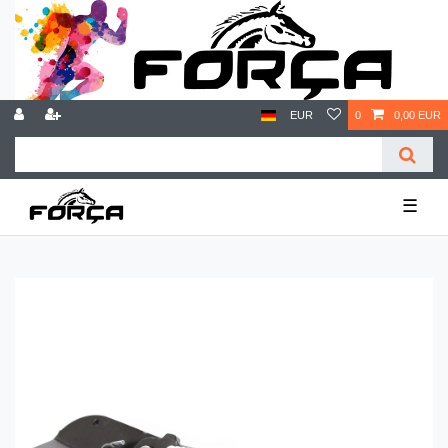
EUR
0
0,00 EUR
☰