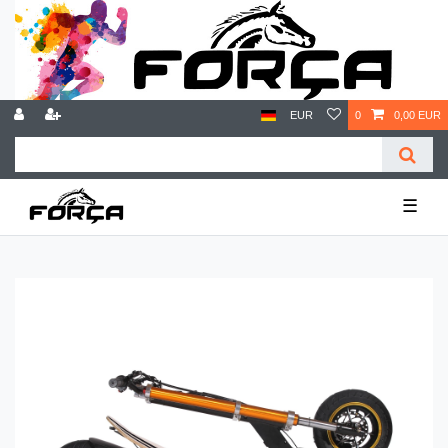
EUR
0
0,00 EUR
☰