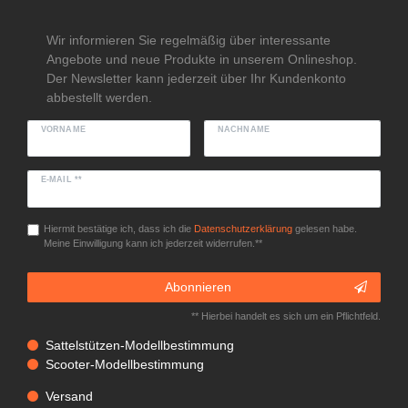
Wir informieren Sie regelmäßig über interessante
Angebote und neue Produkte in unserem Onlineshop.
Der Newsletter kann jederzeit über Ihr Kundenkonto
abbestellt werden.
VORNAME
NACHNAME
E-MAIL **
Hiermit bestätige ich, dass ich die
Daten­schutz­erklärung
gelesen habe.
Meine Einwilligung kann ich jederzeit widerrufen.**
Abonnieren
** Hierbei handelt es sich um ein Pflichtfeld.
Sattelstützen-Modellbestimmung
Scooter-Modellbestimmung
Versand