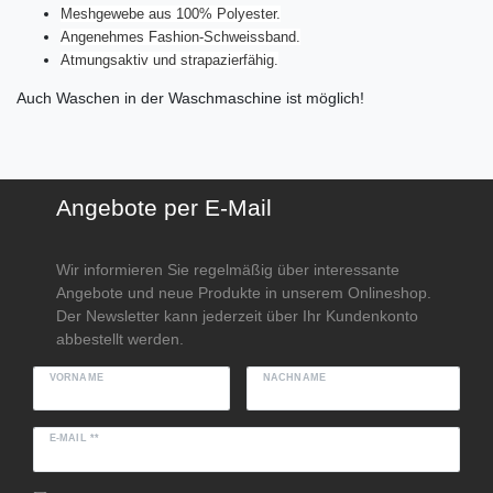
Meshgewebe aus 100% Polyester.
Angenehmes Fashion-Schweissband.
Atmungsaktiv und strapazierfähig.
Auch Waschen in der Waschmaschine ist möglich!
Angebote per E-Mail
Wir informieren Sie regelmäßig über interessante
Angebote und neue Produkte in unserem Onlineshop.
Der Newsletter kann jederzeit über Ihr Kundenkonto
abbestellt werden.
VORNAME
NACHNAME
E-MAIL **