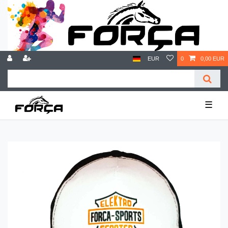
EUR
0
0,00 EUR
☰