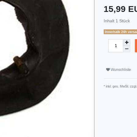
15,99 
Inhalt
1
Stück
Innerhalb 24h versa
Wunschliste
* inkl. ges. MwSt. zzgl