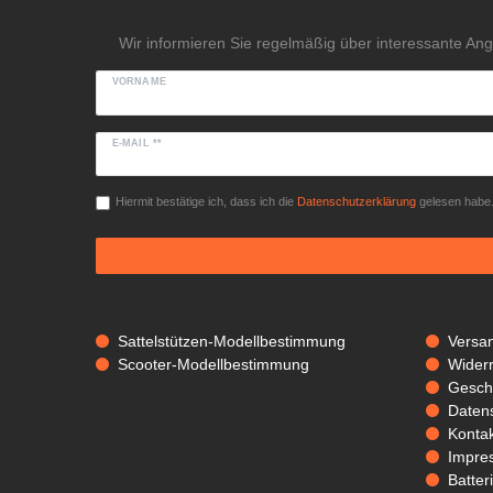
Wir informieren Sie regelmäßig über interessante An
VORNAME
E-MAIL **
Hiermit bestätige ich, dass ich die
Daten­schutz­erklärung
gelesen habe. 
Sattelstützen-Modellbestimmung
Versa
Scooter-Modellbestimmung
Widerr
Gesch
Daten
Kontak
Impre
Batter