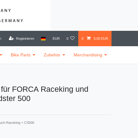
n
Registrieren
EUR
0
0
0,00 EUR
Bike Parts
Zubehör
Merchandising
 für FORCA Raceking und
dster 500
uch Raceking + CS500