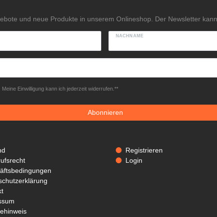
gebote und neue Produkte in unserem Onlineshop. Der Newsletter kann 
NACHNAME
Meine Einwilligung kann ich jederzeit widerrufen.**
Abonnieren
nd
Registrieren
ufsrecht
Login
äftsbedingungen
schutzerklärung
t
ssum
iehinweis