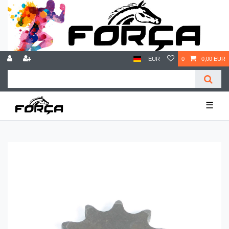
EUR
0
0,00 EUR
☰