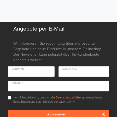
Angebote per E-Mail
Wir informieren Sie regelmäßig über interessante
Angebote und neue Produkte in unserem Onlineshop.
Der Newsletter kann jederzeit über Ihr Kundenkonto
abbestellt werden.
VORNAME
NACHNAME
E-MAIL **
Hiermit bestätige ich, dass ich die
Daten­schutz­erklärung
gelesen habe.
Meine Einwilligung kann ich jederzeit widerrufen.**
Abonnieren